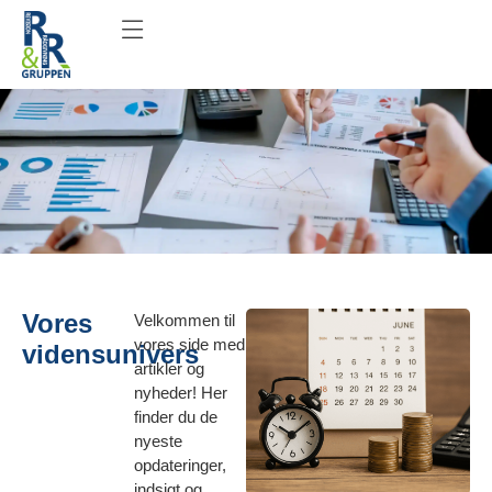
Vores
Velkommen til
vores side med
vidensunivers
artikler og
nyheder! Her
finder du de
nyeste
opdateringer,
indsigt og