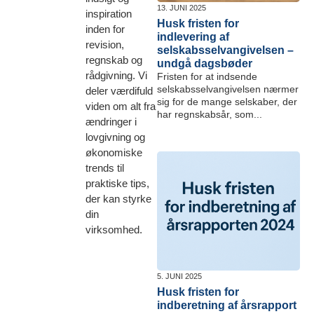
13. JUNI 2025
inspiration
Husk fristen for
inden for
indlevering af
revision,
selskabsselvangivelsen –
regnskab og
undgå dagsbøder
rådgivning. Vi
Fristen for at indsende
selskabsselvangivelsen nærmer
deler værdifuld
sig for de mange selskaber, der
viden om alt fra
har regnskabsår, som...
ændringer i
lovgivning og
økonomiske
trends til
praktiske tips,
der kan styrke
din
virksomhed.
5. JUNI 2025
Husk fristen for
indberetning af årsrapport