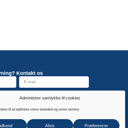
vning? Kontakt os
Send
Administrer samtykke til cookies
okies til at optimere vores websted og vores service.
odkend
Afvis
Præferencer