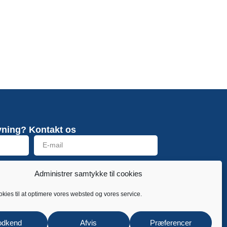
vning? Kontakt os
Send
Administrer samtykke til cookies
okies til at optimere vores websted og vores service.
odkend
Afvis
Præferencer