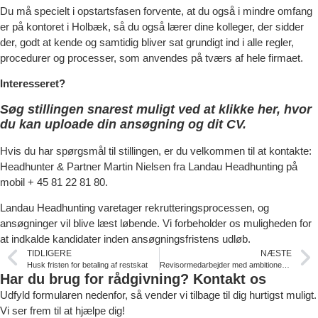
Du må specielt i opstartsfasen forvente, at du også i mindre omfang
er på kontoret i Holbæk, så du også lærer dine kolleger, der sidder
der, godt at kende og samtidig bliver sat grundigt ind i alle regler,
procedurer og processer, som anvendes på tværs af hele firmaet.
Interesseret?
Søg stillingen snarest muligt ved at klikke her, hvor
du kan uploade din ansøgning og dit CV.
Hvis du har spørgsmål til stillingen, er du velkommen til at kontakte:
Headhunter & Partner Martin Nielsen fra Landau Headhunting på
mobil + 45 81 22 81 80.
Landau Headhunting varetager rekrutteringsprocessen, og
ansøgninger vil blive læst løbende. Vi forbeholder os muligheden for
at indkalde kandidater inden ansøgningsfristens udløb.
TIDLIGERE
NÆSTE
Husk fristen for betaling af restskat
Revisormedarbejder med ambitioner om større ansvar og faglig udvikling
Har du brug for rådgivning? Kontakt os
Udfyld formularen nedenfor, så vender vi tilbage til dig hurtigst muligt.
Vi ser frem til at hjælpe dig!