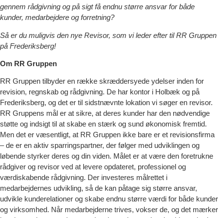
gennem rådgivning og på sigt få endnu større ansvar for både
kunder, medarbejdere og forretning?
Så er du muligvis den nye Revisor, som vi leder efter til RR Gruppen
på Frederiksberg!
Om RR Gruppen
RR Gruppen tilbyder en række skræddersyede ydelser inden for
revision, regnskab og rådgivning. De har kontor i Holbæk og på
Frederiksberg, og det er til sidstnævnte lokation vi søger en revisor.
RR Gruppens mål er at sikre, at deres kunder har den nødvendige
støtte og indsigt til at skabe en stærk og sund økonomisk fremtid.
Men det er væsentligt, at RR Gruppen ikke bare er et revisionsfirma
– de er en aktiv sparringspartner, der følger med udviklingen og
løbende styrker deres og din viden. Målet er at være den foretrukne
rådgiver og revisor ved at levere opdateret, professionel og
værdiskabende rådgivning. Der investeres målrettet i
medarbejdernes udvikling, så de kan påtage sig større ansvar,
udvikle kunderelationer og skabe endnu større værdi for både kunder
og virksomhed. Når medarbejderne trives, vokser de, og det mærker