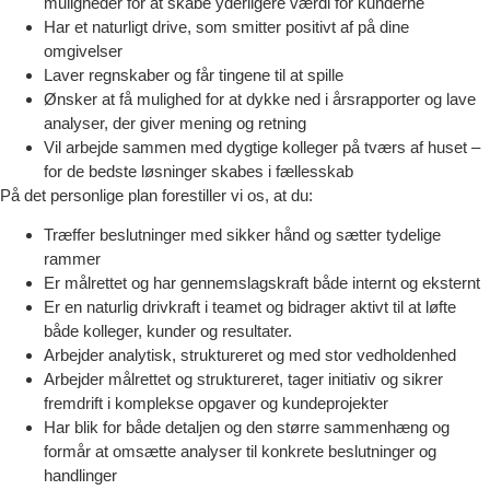
muligheder for at skabe yderligere værdi for kunderne
Har et naturligt drive, som smitter positivt af på dine
omgivelser
Laver regnskaber og får tingene til at spille
Ønsker at få mulighed for at dykke ned i årsrapporter og lave
analyser, der giver mening og retning
Vil arbejde sammen med dygtige kolleger på tværs af huset –
for de bedste løsninger skabes i fællesskab
På det personlige plan forestiller vi os, at du:
Træffer beslutninger med sikker hånd og sætter tydelige
rammer
Er målrettet og har gennemslagskraft både internt og eksternt
Er en naturlig drivkraft i teamet og bidrager aktivt til at løfte
både kolleger, kunder og resultater.
Arbejder analytisk, struktureret og med stor vedholdenhed
Arbejder målrettet og struktureret, tager initiativ og sikrer
fremdrift i komplekse opgaver og kundeprojekter
Har blik for både detaljen og den større sammenhæng og
formår at omsætte analyser til konkrete beslutninger og
handlinger