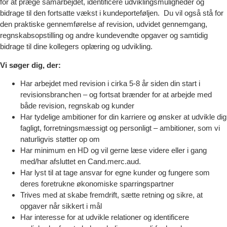
for at præge samarbejdet, identificere udviklingsmuligheder og
bidrage til den fortsatte vækst i kundeporteføljen. Du vil også stå for
den praktiske gennemførelse af revision, udvidet gennemgang,
regnskabsopstilling og andre kundevendte opgaver og samtidig
bidrage til dine kollegers oplæring og udvikling.
Vi søger dig, der:
Har arbejdet med revision i cirka 5-8 år siden din start i
revisionsbranchen – og fortsat brænder for at arbejde med
både revision, regnskab og kunder
Har tydelige ambitioner for din karriere og ønsker at udvikle dig
fagligt, forretningsmæssigt og personligt – ambitioner, som vi
naturligvis støtter op om
Har minimum en HD og vil gerne læse videre eller i gang
med/har afsluttet en Cand.merc.aud.
Har lyst til at tage ansvar for egne kunder og fungere som
deres foretrukne økonomiske sparringspartner
Trives med at skabe fremdrift, sætte retning og sikre, at
opgaver når sikkert i mål
Har interesse for at udvikle relationer og identificere