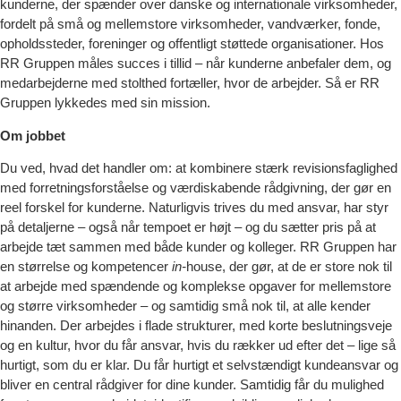
kunderne, der spænder over danske og internationale virksomheder,
fordelt på små og mellemstore virksomheder, vandværker, fonde,
opholdssteder, foreninger og offentligt støttede organisationer. Hos
RR Gruppen måles succes i tillid – når kunderne anbefaler dem, og
medarbejderne med stolthed fortæller, hvor de arbejder. Så er RR
Gruppen lykkedes med sin mission.
Om jobbet
Du ved, hvad det handler om: at kombinere stærk revisionsfaglighed
med forretningsforståelse og værdiskabende rådgivning, der gør en
reel forskel for kunderne. Naturligvis trives du med ansvar, har styr
på detaljerne – også når tempoet er højt – og du sætter pris på at
arbejde tæt sammen med både kunder og kolleger. RR Gruppen har
en størrelse og kompetencer
in-
house, der gør, at de er store nok til
at arbejde med spændende og komplekse opgaver for mellemstore
og større virksomheder – og samtidig små nok til, at alle kender
hinanden. Der arbejdes i flade strukturer, med korte beslutningsveje
og en kultur, hvor du får ansvar, hvis du rækker ud efter det – lige så
hurtigt, som du er klar. Du får hurtigt et selvstændigt kundeansvar og
bliver en central rådgiver for dine kunder. Samtidig får du mulighed