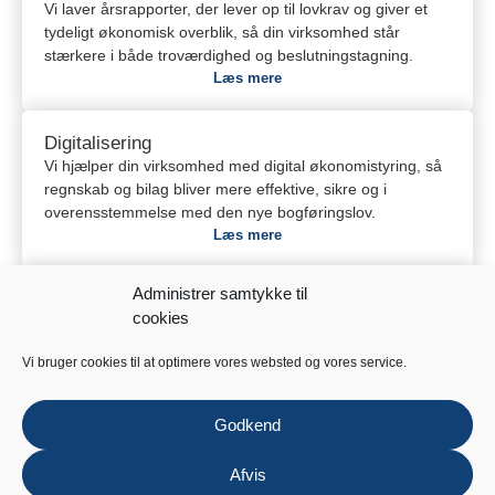
Vi laver årsrapporter, der lever op til lovkrav og giver et
tydeligt økonomisk overblik, så din virksomhed står
stærkere i både troværdighed og beslutningstagning.
Læs mere
Digitalisering
Vi hjælper din virksomhed med digital økonomistyring, så
regnskab og bilag bliver mere effektive, sikre og i
overensstemmelse med den nye bogføringslov.
Læs mere
Administrer samtykke til
Generationsskifte
cookies
Vi rådgiver om generationsskifte og sikrer en smidig
overgang, hvor både skattemæssige, juridiske og
Vi bruger cookies til at optimere vores websted og vores service.
strategiske forhold håndteres, så virksomheden står
stærkt fremadrettet.
Læs mere
Godkend
Afvis
Moms