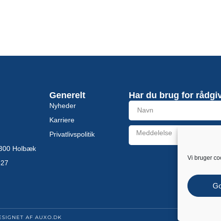
Generelt
Har du brug for rådgi
Nyheder
Karriere
Privatlivspolitik
 4300 Holbæk
Alternative:
Vi bruger co
827
G
ESIGNET AF
AUXO.DK