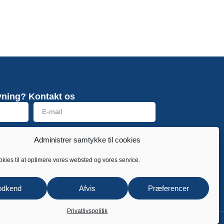
vning? Kontakt os
Send
Administrer samtykke til cookies
okies til at optimere vores websted og vores service.
odkend
Afvis
Præferencer
Privatlivspolitik
CVR 33771177